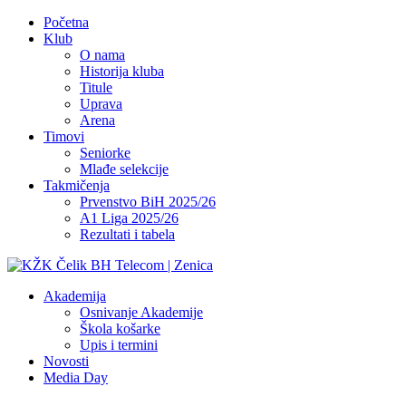
Početna
Klub
O nama
Historija kluba
Titule
Uprava
Arena
Timovi
Seniorke
Mlađe selekcije
Takmičenja
Prvenstvo BiH 2025/26
A1 Liga 2025/26
Rezultati i tabela
Akademija
Osnivanje Akademije
Škola košarke
Upis i termini
Novosti
Media Day