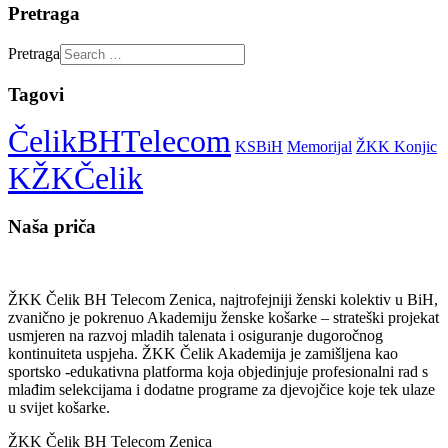
Pretraga
Pretraga
Tagovi
ČelikBHTelecom
KSBiH
Memorijal
ŽKK Konjic
KŽKČelik
Naša priča
ŽKK Čelik BH Telecom Zenica, najtrofejniji ženski kolektiv u BiH,
zvanično je pokrenuo Akademiju ženske košarke – strateški projekat
usmjeren na razvoj mladih talenata i osiguranje dugoročnog
kontinuiteta uspjeha. ŽKK Čelik Akademija je zamišljena kao
sportsko -edukativna platforma koja objedinjuje profesionalni rad s
mlađim selekcijama i dodatne programe za djevojčice koje tek ulaze
u svijet košarke.
ŽKK Čelik BH Telecom Zenica