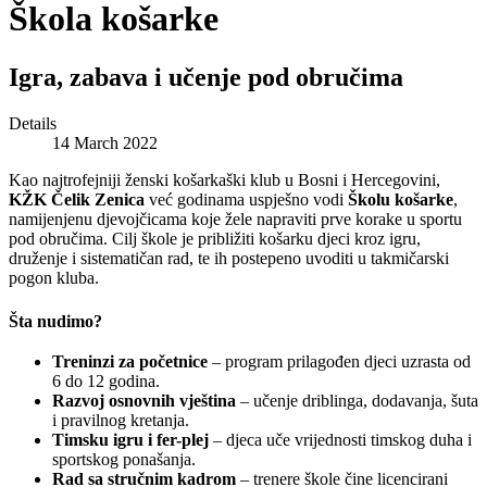
Škola košarke
Igra, zabava i učenje pod obručima
Details
14 March 2022
Kao najtrofejniji ženski košarkaški klub u Bosni i Hercegovini,
KŽK Čelik Zenica
već godinama uspješno vodi
Školu košarke
,
namijenjenu djevojčicama koje žele napraviti prve korake u sportu
pod obručima. Cilj škole je približiti košarku djeci kroz igru,
druženje i sistematičan rad, te ih postepeno uvoditi u takmičarski
pogon kluba.
Šta nudimo?
Treninzi za početnice
– program prilagođen djeci uzrasta od
6 do 12 godina.
Razvoj osnovnih vještina
– učenje driblinga, dodavanja, šuta
i pravilnog kretanja.
Timsku igru i fer-plej
– djeca uče vrijednosti timskog duha i
sportskog ponašanja.
Rad sa stručnim kadrom
– trenere škole čine licencirani