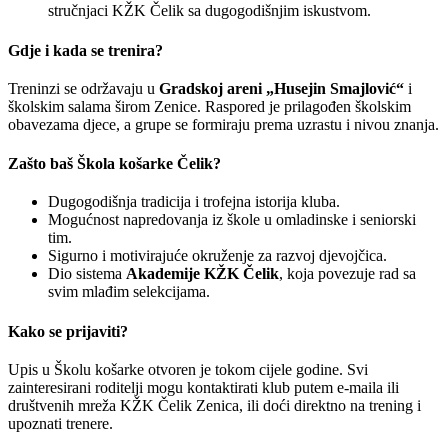
stručnjaci KŽK Čelik sa dugogodišnjim iskustvom.
Gdje i kada se trenira?
Treninzi se održavaju u
Gradskoj areni „Husejin Smajlović“
i
školskim salama širom Zenice. Raspored je prilagođen školskim
obavezama djece, a grupe se formiraju prema uzrastu i nivou znanja.
Zašto baš Škola košarke Čelik?
Dugogodišnja tradicija i trofejna istorija kluba.
Mogućnost napredovanja iz škole u omladinske i seniorski
tim.
Sigurno i motivirajuće okruženje za razvoj djevojčica.
Dio sistema
Akademije KŽK Čelik
, koja povezuje rad sa
svim mlađim selekcijama.
Kako se prijaviti?
Upis u Školu košarke otvoren je tokom cijele godine. Svi
zainteresirani roditelji mogu kontaktirati klub putem e-maila ili
društvenih mreža KŽK Čelik Zenica, ili doći direktno na trening i
upoznati trenere.