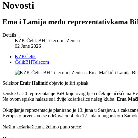
Novosti
Ema i Lamija među reprezentativkama B
Details
KŽK Čelik BH Telecom | Zenica
02 June 2026
KŽKČelik
ČelikBHTelecom
Selektor
Emir Halimić
objavio je širi spisak
ženske U-20 reprezentacije BiH koju ovog ljeta očekuje učešće na Ev
Na ovom spisku nalaze se i dvije košarkašice našeg kluba,
Ema Mačk
Okupljanje reprezentacije planirano je 13. juna u Sarajevu, a zakazane 
Evropsko prvenstvo se održava od 4. do 12. jula u bugarskom Samok
Našim košarkašicama želimo puno sreće!