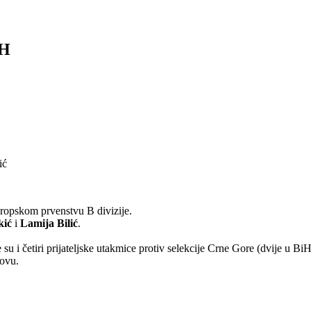
iH
ropskom prvenstvu B divizije.
ić
i
Lamija Bilić
.
su i četiri prijateljske utakmice protiv selekcije Crne Gore (dvije u BiH
ovu.