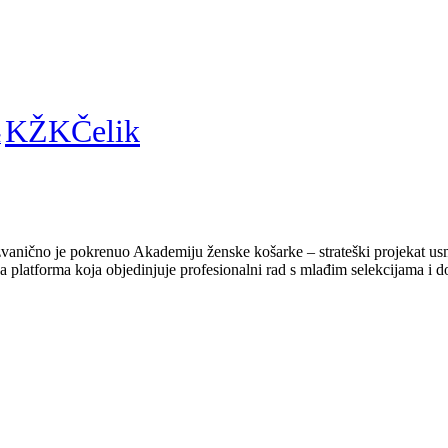
KŽKČelik
c
vanično je pokrenuo Akademiju ženske košarke – strateški projekat usmj
platforma koja objedinjuje profesionalni rad s mlađim selekcijama i do