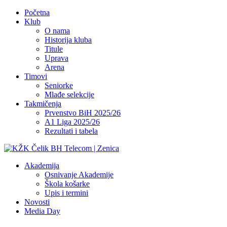
Početna
Klub
O nama
Historija kluba
Titule
Uprava
Arena
Timovi
Seniorke
Mlađe selekcije
Takmičenja
Prvenstvo BiH 2025/26
A1 Liga 2025/26
Rezultati i tabela
Akademija
Osnivanje Akademije
Škola košarke
Upis i termini
Novosti
Media Day