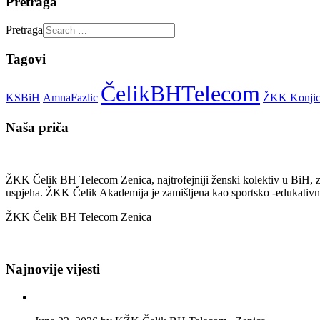
Pretraga
Pretraga
Tagovi
ČelikBHTelecom
KSBiH
AmnaFazlic
ŽKK Konji
Naša priča
ŽKK Čelik BH Telecom Zenica, najtrofejniji ženski kolektiv u BiH, z
uspjeha. ŽKK Čelik Akademija je zamišljena kao sportsko -edukativna 
ŽKK Čelik BH Telecom Zenica
Najnovije vijesti