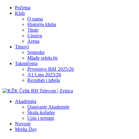
Početna
Klub
O nama
Historija kluba
Titule
Uprava
Arena
Timovi
Seniorke
Mlađe selekcije
Takmičenja
Prvenstvo BiH 2025/26
A1 Liga 2025/26
Rezultati i tabela
Akademija
Osnivanje Akademije
Škola košarke
Upis i termini
Novosti
Media Day