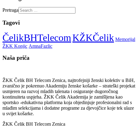
Pretraga
Tagovi
KŽKČelik
ČelikBHTelecom
Memorijal
ŽKK Konjic
AmnaFazlic
Naša priča
ŽKK Čelik BH Telecom Zenica, najtrofejniji ženski kolektiv u BiH,
zvanično je pokrenuo Akademiju ženske košarke – strateški projekat
usmjeren na razvoj mladih talenata i osiguranje dugoročnog
kontinuiteta uspjeha. ŽKK Čelik Akademija je zamišljena kao
sportsko -edukativna platforma koja objedinjuje profesionalni rad s
mlađim selekcijama i dodatne programe za djevojčice koje tek ulaze
u svijet košarke.
ŽKK Čelik BH Telecom Zenica