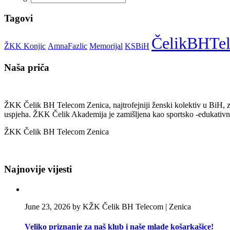
Tagovi
ČelikBHTe
ŽKK Konjic
AmnaFazlic
Memorijal
KSBiH
Naša priča
ŽKK Čelik BH Telecom Zenica, najtrofejniji ženski kolektiv u BiH, z
uspjeha. ŽKK Čelik Akademija je zamišljena kao sportsko -edukativna 
ŽKK Čelik BH Telecom Zenica
Najnovije vijesti
June 23, 2026 by KŽK Čelik BH Telecom | Zenica
Veliko priznanje za naš klub i naše mlade košarkašice!