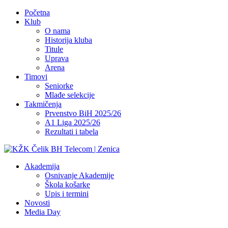
Početna
Klub
O nama
Historija kluba
Titule
Uprava
Arena
Timovi
Seniorke
Mlađe selekcije
Takmičenja
Prvenstvo BiH 2025/26
A1 Liga 2025/26
Rezultati i tabela
Akademija
Osnivanje Akademije
Škola košarke
Upis i termini
Novosti
Media Day