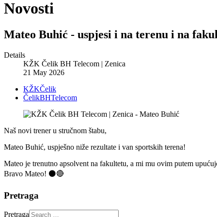
Novosti
Mateo Buhić - uspjesi i na terenu i na fakul
Details
KŽK Čelik BH Telecom | Zenica
21 May 2026
KŽKČelik
ČelikBHTelecom
Naš novi trener u stručnom štabu,
Mateo Buhić, uspješno niže rezultate i van sportskih terena!
Mateo je trenutno apsolvent na fakultetu, a mi mu ovim putem upućuje
Bravo Mateo! ⚫️🔴
Pretraga
Pretraga