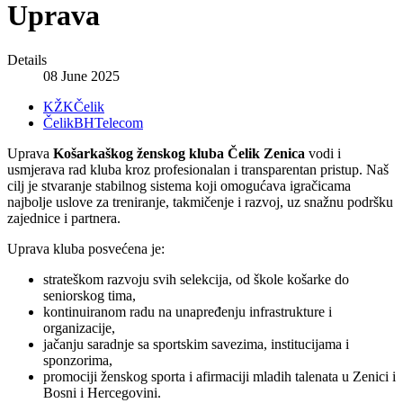
Uprava
Details
08 June 2025
KŽKČelik
ČelikBHTelecom
Uprava
Košarkaškog ženskog kluba Čelik Zenica
vodi i
usmjerava rad kluba kroz profesionalan i transparentan pristup. Naš
cilj je stvaranje stabilnog sistema koji omogućava igračicama
najbolje uslove za treniranje, takmičenje i razvoj, uz snažnu podršku
zajednice i partnera.
Uprava kluba posvećena je:
strateškom razvoju svih selekcija, od škole košarke do
seniorskog tima,
kontinuiranom radu na unapređenju infrastrukture i
organizacije,
jačanju saradnje sa sportskim savezima, institucijama i
sponzorima,
promociji ženskog sporta i afirmaciji mladih talenata u Zenici i
Bosni i Hercegovini.