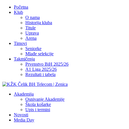
Početna
Klub
O nama
Historija kluba
Titule
Uprava
Arena
Timovi
Seniorke
Mlađe selekcije
Takmičenja
Prvenstvo BiH 2025/26
A1 Liga 2025/26
Rezultati i tabela
Akademija
Osnivanje Akademije
Škola košarke
Upis i termini
Novosti
Media Day