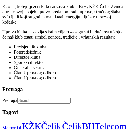
Kao najtrofejniji ženski košarkaški klub u BiH, KŽK Čelik Zenica
duguje svoj uspjeh upravo predanom radu uprave, stručnog štaba i
svih ljudi koji su godinama ulagali energiju i ljubav u razvoj
košarke.
Uprava kluba nastavlja s istim ciljem – osigurati budućnost u kojoj
će naš klub ostati simbol ponosa, tradicije i vrhunskih rezultata.
Predsjednik kluba
Potpredsjednik
Direktor kluba
Sportski direktor
Generalni sekretar
Član Upravnog odbora
Član Upravnog odbora
Pretraga
Pretraga
Tagovi
KŽKČelik
ČelikBHTelecom
Memorijal