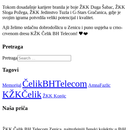
Tokom dosadašnje karijere branila je boje ŽKK Duga Šabac, ŽKK
Sloga Požega, ŽKK Jedinstvo Tuzla i G-Stars Gračanica, gdje je
svojim igrama potvrdila veliki potencijal i kvalitet.
Ajli želimo srdačnu dobrodošlicu u Zenicu i puno uspjeha u crno-
crvenom dresu KŽK Čelik BH Telecom! 🖤❤️
Pretraga
Pretraga
Tagovi
ČelikBHTelecom
Memorijal
AmnaFazlic
KŽKČelik
ŽKK Konjic
Naša priča
ŽKK Čelik BH Telecom Zenica, najtrofejniji ženski kolektiv u BiH,