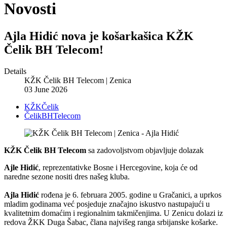
Novosti
Ajla Hidić nova je košarkašica KŽK
Čelik BH Telecom!
Details
KŽK Čelik BH Telecom | Zenica
03 June 2026
KŽKČelik
ČelikBHTelecom
KŽK Čelik BH Telecom
sa zadovoljstvom objavljuje dolazak
Ajle Hidić
, reprezentativke Bosne i Hercegovine, koja će od
naredne sezone nositi dres našeg kluba.
Ajla Hidić
rođena je 6. februara 2005. godine u Gračanici, a uprkos
mladim godinama već posjeduje značajno iskustvo nastupajući u
kvalitetnim domaćim i regionalnim takmičenjima. U Zenicu dolazi iz
redova ŽKK Duga Šabac, člana najvišeg ranga srbijanske košarke.