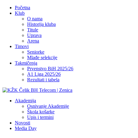
Početna
Klub
O nama
Historija kluba
Titule
Uprava
Arena
Timovi
Seniorke
Mlađe selekcije
Takmičenja
Prvenstvo BiH 2025/26
A1 Liga 2025/26
Rezultati i tabela
Akademija
Osnivanje Akademije
Škola košarke
Upis i termini
Novosti
Media Day