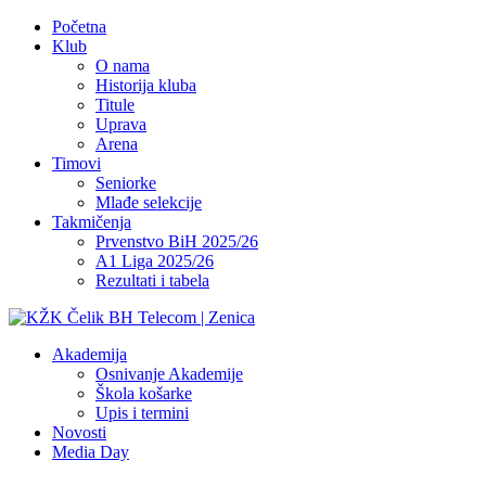
Početna
Klub
O nama
Historija kluba
Titule
Uprava
Arena
Timovi
Seniorke
Mlađe selekcije
Takmičenja
Prvenstvo BiH 2025/26
A1 Liga 2025/26
Rezultati i tabela
Akademija
Osnivanje Akademije
Škola košarke
Upis i termini
Novosti
Media Day