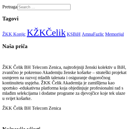
Pretraga
Tagovi
KŽKČelik
ŽKK Konjic
KSBiH
AmnaFazlic
Memorijal
Naša priča
ŽKK Čelik BH Telecom Zenica, najtrofejniji ženski kolektiv u BiH,
zvanično je pokrenuo Akademiju ženske košarke – strateški projekat
usmjeren na razvoj mladih talenata i osiguranje dugoročnog
kontinuiteta uspjeha. ŽKK Čelik Akademija je zamišljena kao
sportsko -edukativna platforma koja objedinjuje profesionalni rad s
mlađim selekcijama i dodatne programe za djevojčice koje tek ulaze
u svijet košarke.
ŽKK Čelik BH Telecom Zenica