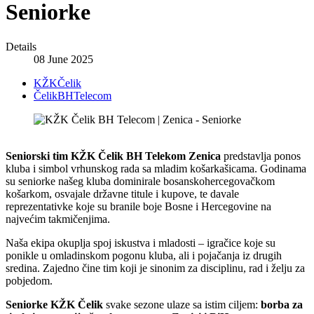
Seniorke
Details
08 June 2025
KŽKČelik
ČelikBHTelecom
Seniorski tim KŽK Čelik BH Telekom Zenica
predstavlja ponos
kluba i simbol vrhunskog rada sa mladim košarkašicama. Godinama
su seniorke našeg kluba dominirale bosanskohercegovačkom
košarkom, osvajale državne titule i kupove, te davale
reprezentativke koje su branile boje Bosne i Hercegovine na
najvećim takmičenjima.
Naša ekipa okuplja spoj iskustva i mladosti – igračice koje su
ponikle u omladinskom pogonu kluba, ali i pojačanja iz drugih
sredina. Zajedno čine tim koji je sinonim za disciplinu, rad i želju za
pobjedom.
Seniorke KŽK Čelik
svake sezone ulaze sa istim ciljem:
borba za