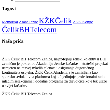
Tagovi
KŽKČelik
Memorijal
AmnaFazlic
ŽKK Konjic
ČelikBHTelecom
Naša priča
ŽKK Čelik BH Telecom Zenica, najtrofejniji ženski kolektiv u BiH,
zvanično je pokrenuo Akademiju ženske košarke – strateški projekat
usmjeren na razvoj mladih talenata i osiguranje dugoročnog
kontinuiteta uspjeha. ŽKK Čelik Akademija je zamišljena kao
sportsko -edukativna platforma koja objedinjuje profesionalni rad s
mlađim selekcijama i dodatne programe za djevojčice koje tek ulaze
u svijet košarke.
ŽKK Čelik BH Telecom Zenica