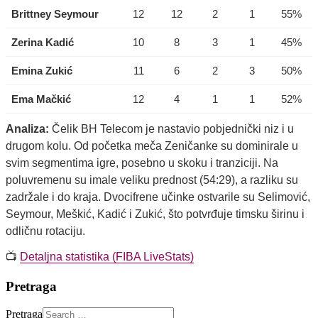
Brittney Seymour
12
12
2
1
55%
Zerina Kadić
10
8
3
1
45%
Emina Zukić
11
6
2
3
50%
Ema Mačkić
12
4
1
1
52%
Analiza:
Čelik BH Telecom je nastavio pobjednički niz i u
drugom kolu. Od početka meča Zeničanke su dominirale u
svim segmentima igre, posebno u skoku i tranziciji. Na
poluvremenu su imale veliku prednost (54:29), a razliku su
zadržale i do kraja. Dvocifrene učinke ostvarile su Selimović,
Seymour, Meškić, Kadić i Zukić, što potvrđuje timsku širinu i
odličnu rotaciju.
📺
Detaljna statistika (FIBA LiveStats)
Pretraga
Pretraga