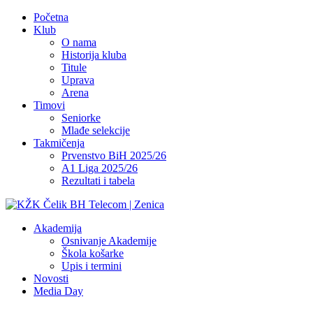
Početna
Klub
O nama
Historija kluba
Titule
Uprava
Arena
Timovi
Seniorke
Mlađe selekcije
Takmičenja
Prvenstvo BiH 2025/26
A1 Liga 2025/26
Rezultati i tabela
Akademija
Osnivanje Akademije
Škola košarke
Upis i termini
Novosti
Media Day