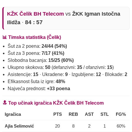
KŽK Čelik BH Telecom
vs
ŽKK Igman Istočna
84 : 57
Ilidža
·
📊 Timska statistika (Čelik)
Šut za 2 poena:
24/44 (54%)
Šut za 3 poena:
7/17 (41%)
Slobodna bacanja:
15/25 (60%)
Ukupno skokova:
50
(defanzivni:
35
/ ofanzivni:
15
)
Asistencije:
15
· Ukradene:
9
· Izgubljene:
12
· Blokade:
2
Efikasnost šuta iz igre:
48%
Najveća prednost:
+33 poena
🔝 Top učinak igračica KŽK Čelik BH Telecom
Igračica
PTS
REB
AST
STL
FG%
Ajla Selimović
20
8
2
1
60%