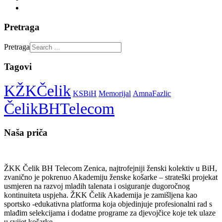
Pretraga
Pretraga
Tagovi
KŽKČelik
KSBiH
Memorijal
AmnaFazlic
ČelikBHTelecom
Naša priča
ŽKK Čelik BH Telecom Zenica, najtrofejniji ženski kolektiv u BiH,
zvanično je pokrenuo Akademiju ženske košarke – strateški projekat
usmjeren na razvoj mladih talenata i osiguranje dugoročnog
kontinuiteta uspjeha. ŽKK Čelik Akademija je zamišljena kao
sportsko -edukativna platforma koja objedinjuje profesionalni rad s
mlađim selekcijama i dodatne programe za djevojčice koje tek ulaze
u svijet košarke.