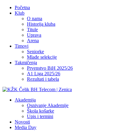
Početna
Klub
O nama
Historija kluba
Titule
Uprava
Arena
Timovi
Seniorke
Mlađe selekcije
Takmičenja
Prvenstvo BiH 2025/26
A1 Liga 2025/26
Rezultati i tabela
Akademija
Osnivanje Akademije
Škola košarke
Upis i termini
Novosti
Media Day