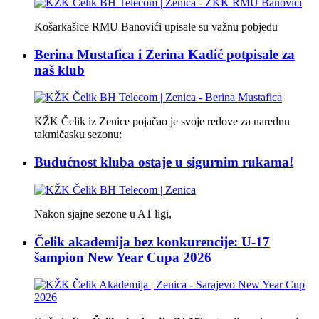
Košarkašice RMU Banovići upisale su važnu pobjedu
Berina Mustafica i Zerina Kadić potpisale za
naš klub
KŽK Čelik iz Zenice pojačao je svoje redove za narednu
takmičasku sezonu:
Budućnost kluba ostaje u sigurnim rukama!
Nakon sjajne sezone u A1 ligi,
Čelik akademija bez konkurencije: U-17
šampion New Year Cupa 2026