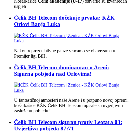
Košarkašice
Čelik akademije (U-17)
ostvarile su izvanredan
uspjeh
Čelik BH Telecom dočekuje prvaka: KŽK
Orlovi Banja Luka
Nakon reprezentativne pauze vraćamo se obavezama u
Premijer ligi BiH.
Čelik BH Telecom dominantan u Areni:
Sigurna pobjeda nad Orlovima!
U fantastičnoj atmosferi naše Arene i u potpuno novoj opremi,
košarkašice KŽK Čelik BH Telecom upisale su uvjerljivu i
zasluženu pobjedu!
Čelik BH Telecom siguran protiv Leotara 03:
Uvjerljiva pobjeda 87:71