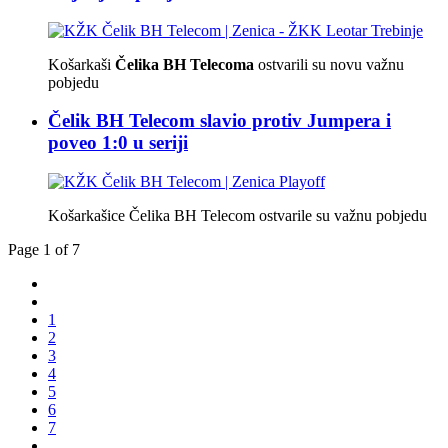
Košarkaši
Čelika BH Telecoma
ostvarili su novu važnu
pobjedu
Čelik BH Telecom slavio protiv Jumpera i
poveo 1:0 u seriji
Košarkašice Čelika BH Telecom ostvarile su važnu pobjedu
Page 1 of 7
1
2
3
4
5
6
7