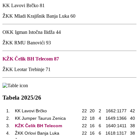
KK Lavovi Brčko
81
ŽKK Mladi Krajišnik Banja Luka
60
OKK Igman Istočna Ilidža
44
ŽKK RMU Banovići
93
KŽK Čelik BH Telecom
87
ŽKK Leotar Trebinje
71
Tabela
2025/26
1.
KK Lavovi Brčko
22
20
2
1662:1177
42
2.
KK Jumper Taurus Zenica
22
18
4
1649:1366
40
3.
KŽK Čelik BH Telecom
22
16
6
1640:1411
38
4.
ŽKK Orlovi Banja Luka
22
16
6
1618:1317
38