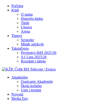
Početna
Klub
O nama
Historija kluba
Titule
Uprava
Arena
Timovi
Seniorke
Mlađe selekcije
Takmičenja
Prvenstvo BiH 2025/26
A1 Liga 2025/26
Rezultati i tabela
Akademija
Osnivanje Akademije
Škola košarke
Upis i termini
Novosti
Media Day