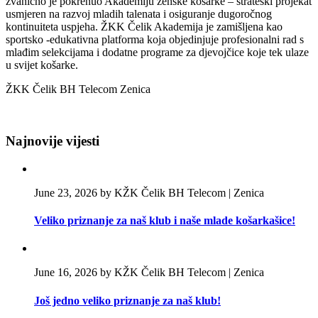
zvanično je pokrenuo Akademiju ženske košarke – strateški projekat
usmjeren na razvoj mladih talenata i osiguranje dugoročnog
kontinuiteta uspjeha. ŽKK Čelik Akademija je zamišljena kao
sportsko -edukativna platforma koja objedinjuje profesionalni rad s
mlađim selekcijama i dodatne programe za djevojčice koje tek ulaze
u svijet košarke.
ŽKK Čelik BH Telecom Zenica
Najnovije vijesti
June 23, 2026 by KŽK Čelik BH Telecom | Zenica
Veliko priznanje za naš klub i naše mlade košarkašice!
June 16, 2026 by KŽK Čelik BH Telecom | Zenica
Još jedno veliko priznanje za naš klub!