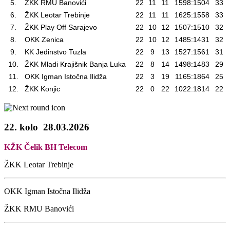
5.
ŽKK RMU Banovići
22
11
11
1598:1504
33
6.
ŽKK Leotar Trebinje
22
11
11
1625:1558
33
7.
ŽKK Play Off Sarajevo
22
10
12
1507:1510
32
8.
OKK Zenica
22
10
12
1485:1431
32
9.
KK Jedinstvo Tuzla
22
9
13
1527:1561
31
10.
ŽKK Mladi Krajišnik Banja Luka
22
8
14
1498:1483
29
11.
OKK Igman Istočna Ilidža
22
3
19
1165:1864
25
12.
ŽKK Konjic
22
0
22
1022:1814
22
22. kolo
28.03.2026
KŽK Čelik BH Telecom
ŽKK Leotar Trebinje
OKK Igman Istočna Ilidža
ŽKK RMU Banovići